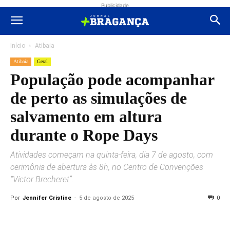
Publicidade
Início
Atibaia
Atibaia
Geral
População pode acompanhar
de perto as simulações de
salvamento em altura
durante o Rope Days
Atividades começam na quinta-feira, dia 7 de agosto, com
cerimônia de abertura às 8h, no Centro de Convenções
“Victor Brecheret”.
Por
Jennifer Cristine
-
5 de agosto de 2025
0