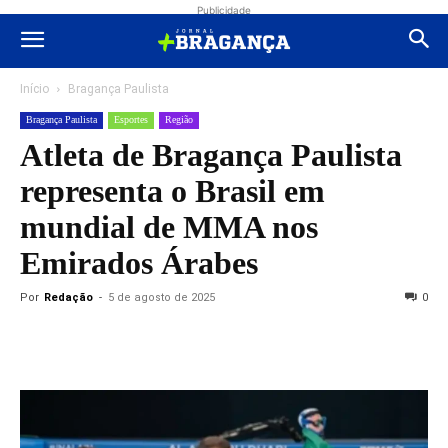
Publicidade
Início
Bragança Paulista
Bragança Paulista
Esportes
Região
Atleta de Bragança Paulista
representa o Brasil em
mundial de MMA nos
Emirados Árabes
Por
Redação
-
5 de agosto de 2025
0