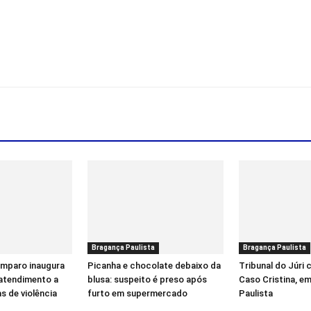
Bragança Paulista
Bragança Paulista
Amparo inaugura
Picanha e chocolate debaixo da
Tribunal do Júri
 atendimento a
blusa: suspeito é preso após
Caso Cristina, e
s de violência
furto em supermercado
Paulista