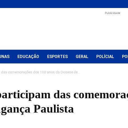
Publicidade
UNAS
EDUCAÇÃO
ESPORTES
GERAL
POLÍCIAL
PO
am das comemorações dos 100 anos da Diocese de...
participam das comemoraç
agança Paulista