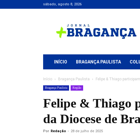
sábado, agosto 8, 2026
Jornal
+
Bragança
INÍCIO
BRAGANÇA PAULISTA
COL
Início
Bragança Paulista
Felipe & Thiago particip
Bragança Paulista
Região
Felipe & Thiago 
da Diocese de Br
Por
Redação
-
28 de julho de 2025