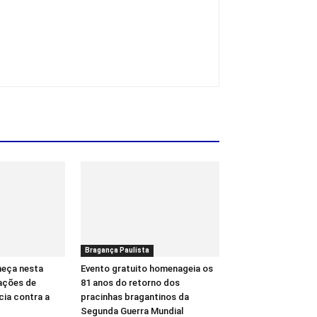
Bragança Paulista
meça nesta
Evento gratuito homenageia os
ações de
81 anos do retorno dos
cia contra a
pracinhas bragantinos da
Segunda Guerra Mundial