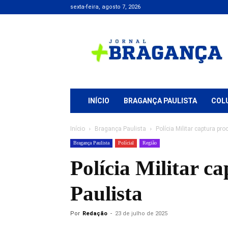
sexta-feira, agosto 7, 2026
Jornal
+
Bragança
INÍCIO
BRAGANÇA PAULISTA
COL
Início
Bragança Paulista
Polícia Militar captura p
Bragança Paulista
Polícial
Região
Polícia Militar c
Paulista
Por
Redação
-
23 de julho de 2025