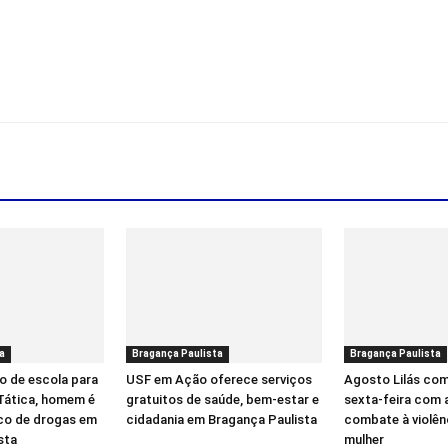
a
Bragança Paulista
Bragança Paulista
o de escola para
USF em Ação oferece serviços
Agosto Lilás co
 Tática, homem é
gratuitos de saúde, bem-estar e
sexta-feira com 
ico de drogas em
cidadania em Bragança Paulista
combate à violên
sta
mulher