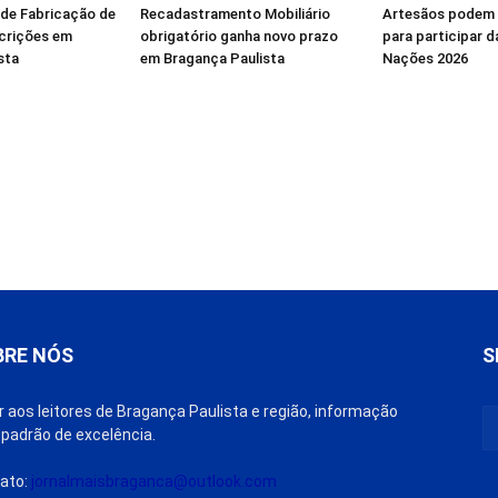
 de Fabricação de
Recadastramento Mobiliário
Artesãos podem 
scrições em
obrigatório ganha novo prazo
para participar d
sta
em Bragança Paulista
Nações 2026
BRE NÓS
S
r aos leitores de Bragança Paulista e região, informação
padrão de excelência.
ato:
jornalmaisbraganca@outlook.com