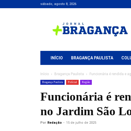
sábado, agosto 8, 2026
Jornal
+
Bragança
INÍCIO
BRAGANÇA PAULISTA
COL
Início
Bragança Paulista
Funcionária é rendida e a
Bragança Paulista
Polícial
Região
Funcionária é ren
no Jardim São L
Por
Redação
-
15 de julho de 2025