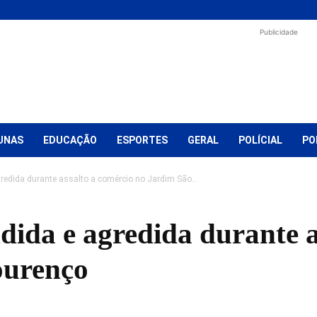
Publicidade
UNAS
EDUCAÇÃO
ESPORTES
GERAL
POLÍCIAL
PO
gredida durante assalto a comércio no Jardim São...
dida e agredida durante a
ourenço