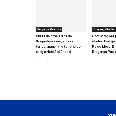
Bragança Paulista
Bragança Paulist
Obras da nova arena do
Com atrações 
Bragantino avançam com
idades, Energis
terraplanagem no terreno do
Palco Móvel Em
antigo Nabi Abi Chedid
Bragança Pauli
SO