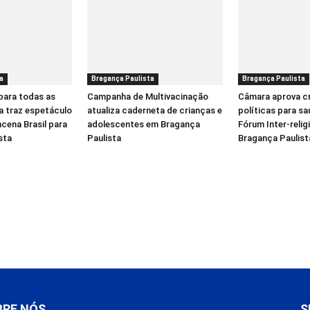
a
Bragança Paulista
Bragança Paulista
para todas as
Campanha de Multivacinação
Câmara aprova c
a traz espetáculo
atualiza caderneta de crianças e
políticas para sa
cena Brasil para
adolescentes em Bragança
Fórum Inter-reli
sta
Paulista
Bragança Paulist
BRE NÓS
S