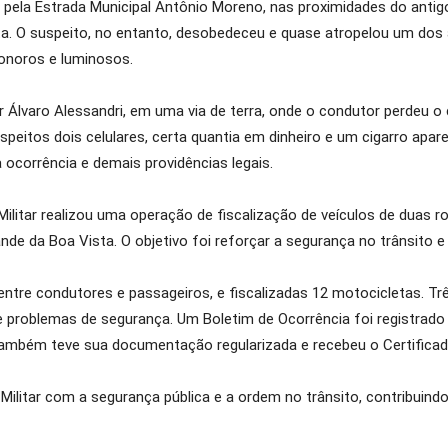
 pela Estrada Municipal Antônio Moreno, nas proximidades do antigo
. O suspeito, no entanto, desobedeceu e quase atropelou um dos 
onoros e luminosos.
 Álvaro Alessandri, em uma via de terra, onde o condutor perdeu o
eitos dois celulares, certa quantia em dinheiro e um cigarro a
a ocorrência e demais providências legais.
ilitar realizou uma operação de fiscalização de veículos de duas 
de da Boa Vista. O objetivo foi reforçar a segurança no trânsito e 
entre condutores e passageiros, e fiscalizadas 12 motocicletas. T
 problemas de segurança. Um Boletim de Ocorrência foi registrado
também teve sua documentação regularizada e recebeu o Certificad
ilitar com a segurança pública e a ordem no trânsito, contribuind