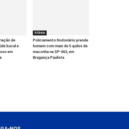
Atibaia
riação de
Policiamento Rodoviário prende
úde bucal e
homem com mais de 5 quilos de
gioso em
maconha na SP-063, em
a
Bragança Paulista
IGA-NOS