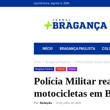
quinta-feira, agosto 6, 2026
Jornal
+
Bragança
INÍCIO
BRAGANÇA PAULISTA
COL
Início
Bragança Paulista
Polícia Militar realiza o
Bragança Paulista
Polícial
Região
Polícia Militar re
motocicletas em 
Por
Redação
-
14 de julho de 2025