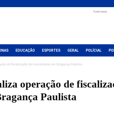
Publicidade
UNAS
EDUCAÇÃO
ESPORTES
GERAL
POLÍCIAL
PO
peração de fiscalização de motocicletas em Bragança Paulista
aliza operação de fiscaliz
Bragança Paulista