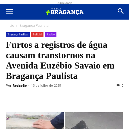
Publicidade
Início
Bragança Paulista
Bragança Paulista
Polícial
Região
Furtos a registros de água
causam transtornos na
Avenida Euzébio Savaio em
Bragança Paulista
Por
Redação
-
13 de julho de 2025
0