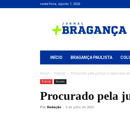
sexta-feira, agosto 7, 2026
Jornal
+
Bragança
INÍCIO
BRAGANÇA PAULISTA
COL
Início
Polícial
Procurado pela justiça é capturado e
Polícial
Socorro
Procurado pela j
Por
Redação
-
6 de julho de 2025