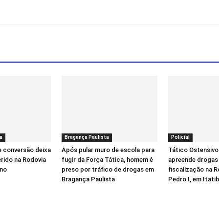
a
Bragança Paulista
Polícial
e conversão deixa
Após pular muro de escola para
Tático Ostensivo
erido na Rodovia
fugir da Força Tática, homem é
apreende drogas
íno
preso por tráfico de drogas em
fiscalização na 
Bragança Paulista
Pedro I, em Itati