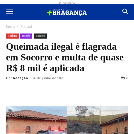
Publicidade
Início
Polícial
Polícial
Região
Socorro
Queimada ilegal é flagrada
em Socorro e multa de quase
R$ 8 mil é aplicada
Por
Redação
-
26 de junho de 2025
0