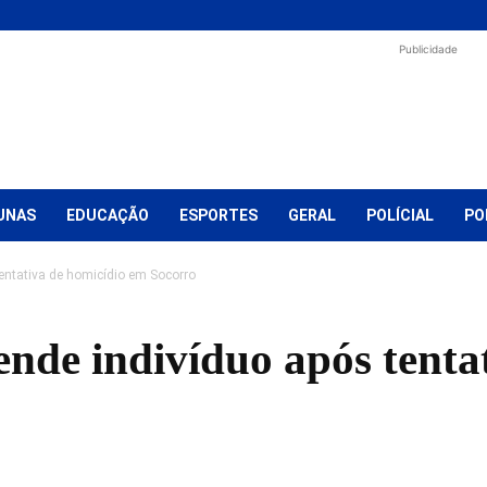
Publicidade
UNAS
EDUCAÇÃO
ESPORTES
GERAL
POLÍCIAL
PO
 tentativa de homicídio em Socorro
rende indivíduo após tenta