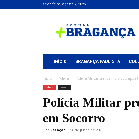
sexta-feira, agosto 7, 2026
Jornal
+
Bragança
INÍCIO
BRAGANÇA PAULISTA
COL
Início
Polícial
Polícia Militar prende indivíduo após
Polícial
Socorro
Polícia Militar p
em Socorro
Por
Redação
-
26 de junho de 2025