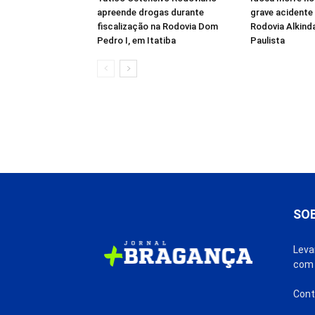
apreende drogas durante
grave acidente 
fiscalização na Rodovia Dom
Rodovia Alkind
Pedro I, em Itatiba
Paulista
SO
Leva
com 
Cont