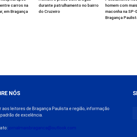
entre carros na
durante patrulhamento no bairro
homem com mais 
ar, em Bragança
do Cruzeiro
maconha na SP-0
Bragança Paulist
BRE NÓS
S
r aos leitores de Bragança Paulista e região, informação
padrão de excelência.
ato:
jornalmaisbraganca@outlook.com