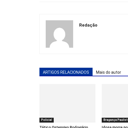
Redação
ARTIGOS RELACIONADOS
Mais do autor
Polícial
Bragança Paulist
Tático Ostensivo Rodoviário
Idosa morre no