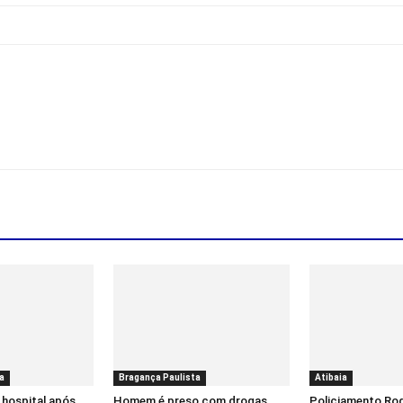
a
Bragança Paulista
Atibaia
 hospital após
Homem é preso com drogas
Policiamento Rod