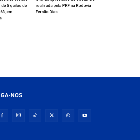
de 5 quilos de
realizada pela PRF na Rodovia
63, em
Fernão Dias
a
IGA-NOS