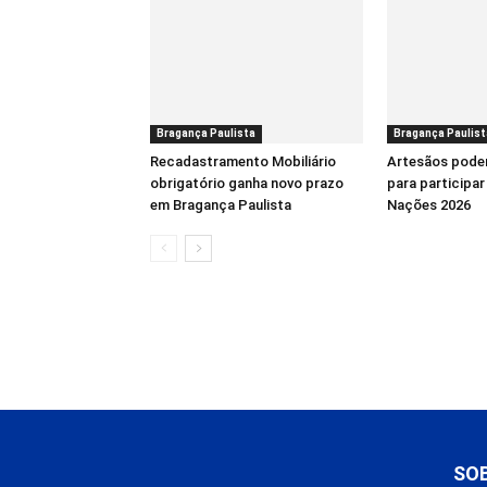
Bragança Paulista
Bragança Paulist
Recadastramento Mobiliário
Artesãos podem
obrigatório ganha novo prazo
para participar
em Bragança Paulista
Nações 2026
SO