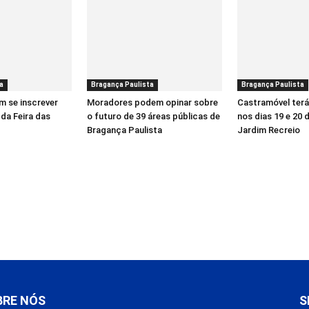
a
Bragança Paulista
Bragança Paulista
 se inscrever
Moradores podem opinar sobre
Castramóvel terá
 da Feira das
o futuro de 39 áreas públicas de
nos dias 19 e 20 
Bragança Paulista
Jardim Recreio
BRE NÓS
S