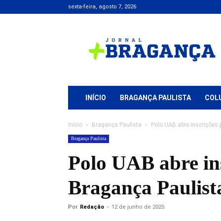
sexta-feira, agosto 7, 2026
Jornal
+
Bragança
INÍCIO
BRAGANÇA PAULISTA
COL
Início
Bragança Paulista
Polo UAB abre inscrições 
Bragança Paulista
Polo UAB abre ins
Bragança Paulist
Por
Redação
-
12 de junho de 2025