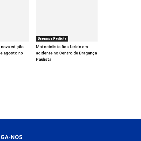
Bragança Paulista
 nova edição
Motociclista fica ferido em
de agosto no
acidente no Centro de Bragança
Paulista
IGA-NOS