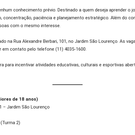
nenhum conhecimento prévio. Destinado a quem deseja aprender o j
o, concentração, paciência e planejamento estratégico. Além do co
essoas com o mesmo interesse.
zado na Rua Alexandre Berbari, 101, no Jardim São Lourenço. As vag
r em contato pelo telefone (11) 4035-1600.
ura para incentivar atividades educativas, culturais e esportivas ab
aiores de 18 anos)
01 – Jardim São Lourenço
 (Turma 2)