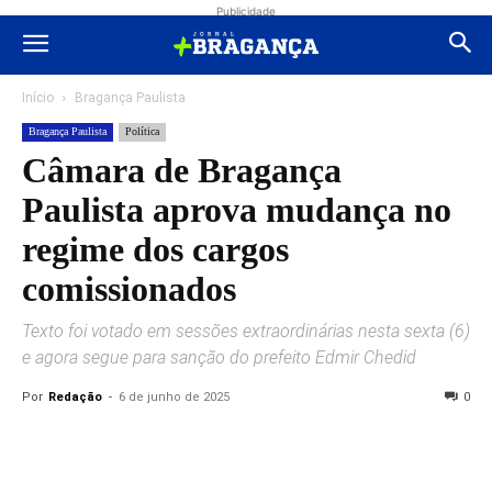
Publicidade
Início
Bragança Paulista
Bragança Paulista
Política
Câmara de Bragança
Paulista aprova mudança no
regime dos cargos
comissionados
Texto foi votado em sessões extraordinárias nesta sexta (6)
e agora segue para sanção do prefeito Edmir Chedid
Por
Redação
-
6 de junho de 2025
0