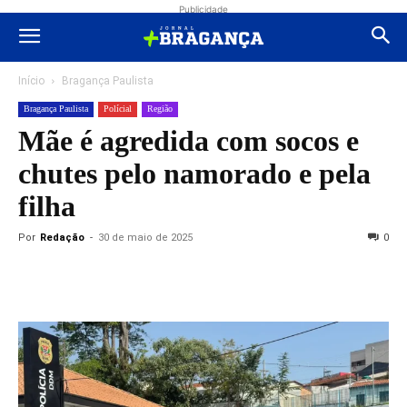
Publicidade
Início
Bragança Paulista
Bragança Paulista
Polícial
Região
Mãe é agredida com socos e
chutes pelo namorado e pela
filha
Por
Redação
-
30 de maio de 2025
0