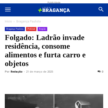
Publicidade
Início
Bragança Paulista
Bragança Paulista
Polícial
Região
Folgado: Ladrão invade
residência, consome
alimentos e furta carro e
objetos
Por
Redação
-
21 de março de 2025
0