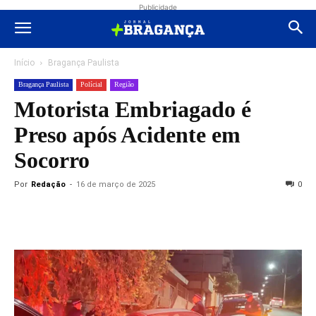
Publicidade
Início
Bragança Paulista
Bragança Paulista
Polícial
Região
Motorista Embriagado é
Preso após Acidente em
Socorro
Por
Redação
-
16 de março de 2025
0