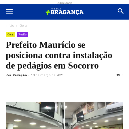
Publicidade
Início
Geral
Geral
Região
Prefeito Maurício se
posiciona contra instalação
de pedágios em Socorro
Por
Redação
-
13 de março de 2025
0