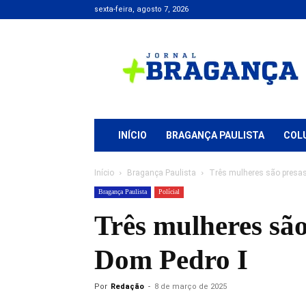
sexta-feira, agosto 7, 2026
Jornal
+
Bragança
INÍCIO
BRAGANÇA PAULISTA
COL
Início
Bragança Paulista
Três mulheres são presas
Bragança Paulista
Polícial
Três mulheres sã
Dom Pedro I
Por
Redação
-
8 de março de 2025