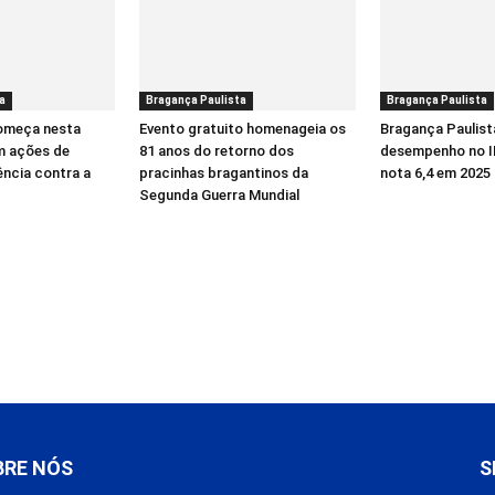
a
Bragança Paulista
Bragança Paulista
começa nesta
Evento gratuito homenageia os
Bragança Paulist
m ações de
81 anos do retorno dos
desempenho no I
ência contra a
pracinhas bragantinos da
nota 6,4 em 2025
Segunda Guerra Mundial
BRE NÓS
S