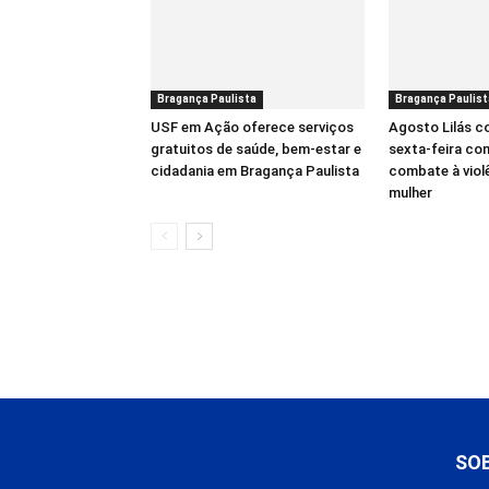
Bragança Paulista
Bragança Paulist
USF em Ação oferece serviços
Agosto Lilás 
gratuitos de saúde, bem-estar e
sexta-feira co
cidadania em Bragança Paulista
combate à viol
mulher
SO