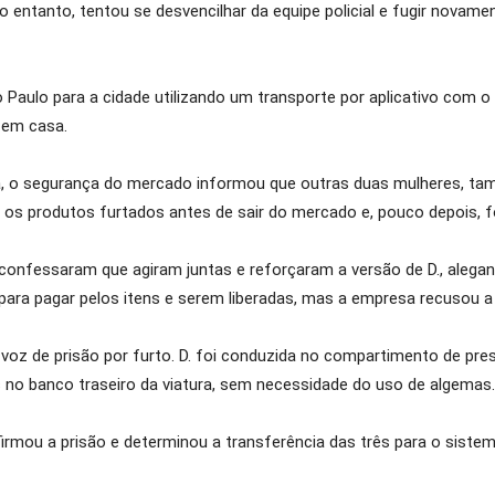
o entanto, tentou se desvencilhar da equipe policial e fugir novam
 Paulo para a cidade utilizando um transporte por aplicativo com o
s em casa.
ia, o segurança do mercado informou que outras duas mulheres, ta
os produtos furtados antes de sair do mercado e, pouco depois, fo
., confessaram que agiram juntas e reforçaram a versão de D., ale
para pagar pelos itens e serem liberadas, mas a empresa recusou a
voz de prisão por furto. D. foi conduzida no compartimento de pres
as no banco traseiro da viatura, sem necessidade do uso de algemas.
firmou a prisão e determinou a transferência das três para o sistema