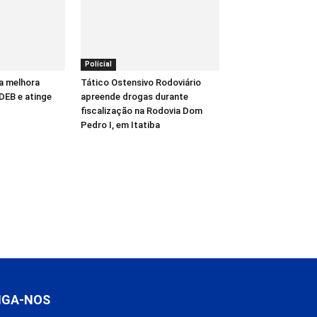
Polícial
a melhora
Tático Ostensivo Rodoviário
DEB e atinge
apreende drogas durante
fiscalização na Rodovia Dom
Pedro I, em Itatiba
IGA-NOS