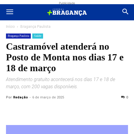
Publicidade
Início
Bragança Paulista
Bragança Paulista
Saúde
Castramóvel atenderá no
Posto de Monta nos dias 17 e
18 de março
Atendimento gratuito acontecerá nos dias 17 e 18 de
março, com 200 vagas disponíveis.
Por
Redação
-
6 de março de 2025
0