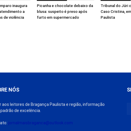
Amparo inaugura
Picanha e chocolate debaixo da
Tribunal do Júri
 atendimento a
blusa: suspeito é preso após
Caso Cristina, e
s de violência
furto em supermercado
Paulista
BRE NÓS
S
r aos leitores de Bragança Paulista e região, informação
padrão de excelência.
ato:
jornalmaisbraganca@outlook.com