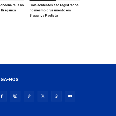
 condena réus no
Dois acidentes são registrados
m Bragança
no mesmo cruzamento em
Bragança Paulista
IGA-NOS