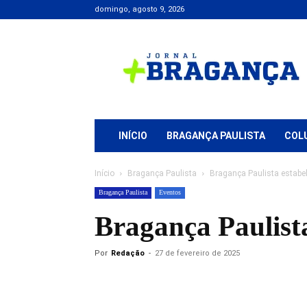
domingo, agosto 9, 2026
Jornal
+
Bragança
INÍCIO
BRAGANÇA PAULISTA
COL
Início
Bragança Paulista
Bragança Paulista estabe
Bragança Paulista
Eventos
Bragança Paulist
Por
Redação
-
27 de fevereiro de 2025