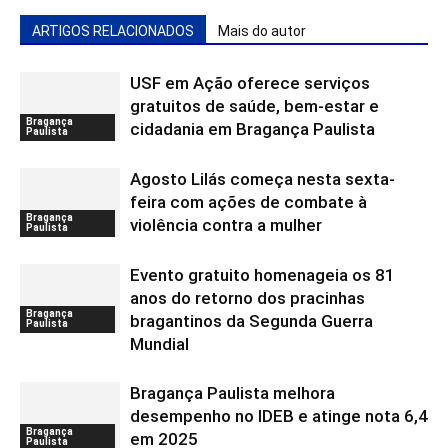
ARTIGOS RELACIONADOS
Mais do autor
USF em Ação oferece serviços
gratuitos de saúde, bem-estar e
Bragança
cidadania em Bragança Paulista
Paulista
Agosto Lilás começa nesta sexta-
feira com ações de combate à
Bragança
violência contra a mulher
Paulista
Evento gratuito homenageia os 81
anos do retorno dos pracinhas
Bragança
bragantinos da Segunda Guerra
Paulista
Mundial
Bragança Paulista melhora
desempenho no IDEB e atinge nota 6,4
Bragança
em 2025
Paulista