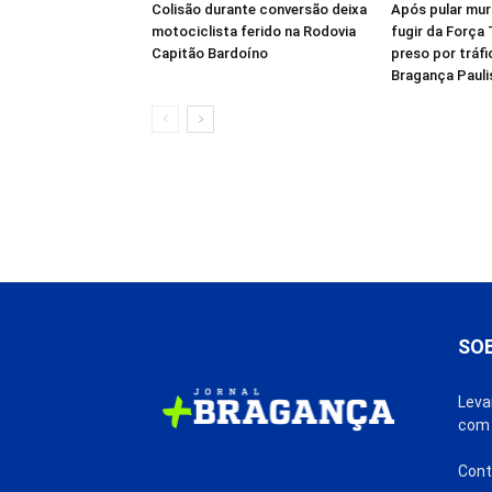
Colisão durante conversão deixa
Após pular mur
motociclista ferido na Rodovia
fugir da Força
Capitão Bardoíno
preso por tráf
Bragança Pauli
SO
Leva
com 
Cont