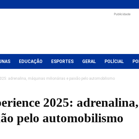
Publicidade
UNAS
EDUCAÇÃO
ESPORTES
GERAL
POLÍCIAL
PO
2025: adrenalina, máquinas milionárias e paixão pelo automobilismo
erience 2025: adrenalina
xão pelo automobilismo