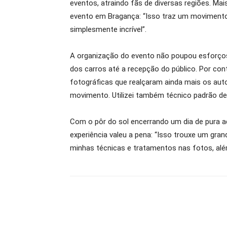
eventos, atraindo fãs de diversas regiões. Mai
evento em Bragança: “Isso traz um movimento 
simplesmente incrível”.
A organização do evento não poupou esforços 
dos carros até a recepção do público. Por cont
fotográficas que realçaram ainda mais os auto
movimento. Utilizei também técnico padrão de 
Com o pôr do sol encerrando um dia de pura adr
experiência valeu a pena: “Isso trouxe um gr
minhas técnicas e tratamentos nas fotos, alé