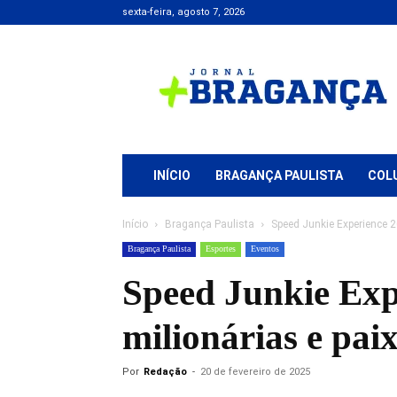
sexta-feira, agosto 7, 2026
Jornal
+
Bragança
INÍCIO
BRAGANÇA PAULISTA
COL
Início
Bragança Paulista
Speed Junkie Experience 
Bragança Paulista
Esportes
Eventos
Speed Junkie Exp
milionárias e pai
Por
Redação
-
20 de fevereiro de 2025