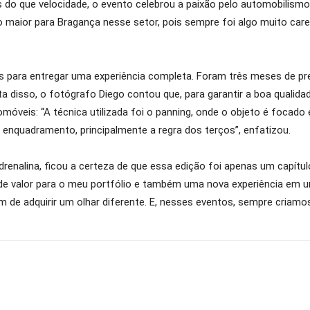
s do que velocidade, o evento celebrou a paixão pelo automobilismo
maior para Bragança nesse setor, pois sempre foi algo muito care
para entregar uma experiência completa. Foram três meses de pre
a disso, o fotógrafo Diego contou que, para garantir a boa qualida
móveis: “A técnica utilizada foi o panning, onde o objeto é focado 
enquadramento, principalmente a regra dos terços”, enfatizou.
enalina, ficou a certeza de que essa edição foi apenas um capítulo
ande valor para o meu portfólio e também uma nova experiência e
m de adquirir um olhar diferente. E, nesses eventos, sempre criam