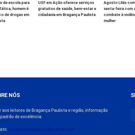
o de escola para
USF em Ação oferece serviços
Agosto Lilás co
 Tática, homem é
gratuitos de saúde, bem-estar e
sexta-feira com 
ico de drogas em
cidadania em Bragança Paulista
combate à violên
sta
mulher
BRE NÓS
S
r aos leitores de Bragança Paulista e região, informação
padrão de excelência.
ato:
jornalmaisbraganca@outlook.com