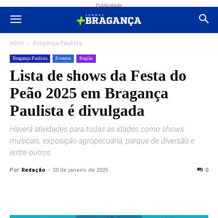
Publicidade
Início
Bragança Paulista
Bragança Paulista
Eventos
Região
Lista de shows da Festa do
Peão 2025 em Bragança
Paulista é divulgada
Haverá atividades para todas as idades como shows
musicais, exposição agropecuária, parque de diversão e
entre outros
Por
Redação
-
20 de janeiro de 2025
0