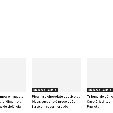
Bragança Paulista
Bragança Paulista
Amparo inaugura
Picanha e chocolate debaixo da
Tribunal do Júri
 atendimento a
blusa: suspeito é preso após
Caso Cristina, e
s de violência
furto em supermercado
Paulista