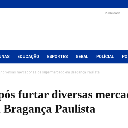
Publicidade
UNAS
EDUCAÇÃO
ESPORTES
GERAL
POLÍCIAL
PO
r diversas mercadorias de supermercado em Bragança Paulista
ós furtar diversas merca
 Bragança Paulista