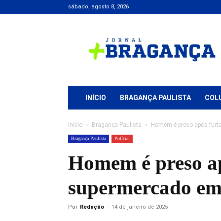
sábado, agosto 8, 2026
Jornal
+
Bragança
INÍCIO
BRAGANÇA PAULISTA
COL
Início
Bragança Paulista
Homem é preso após furta
Bragança Paulista
Polícial
Homem é preso ap
supermercado em
Por
Redação
-
14 de janeiro de 2025