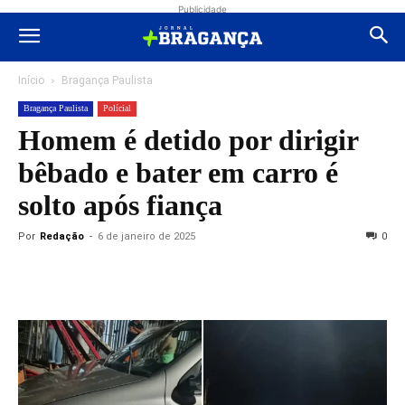
Publicidade
Início
Bragança Paulista
Bragança Paulista
Polícial
Homem é detido por dirigir
bêbado e bater em carro é
solto após fiança
Por
Redação
-
6 de janeiro de 2025
0