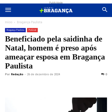
Publicidade
Início
Bragança Paulista
Bragança Paulista
Polícial
Beneficiado pela saidinha de
Natal, homem é preso após
ameaçar esposa em Bragança
Paulista
Por
Redação
-
26 de dezembro de 2024
0