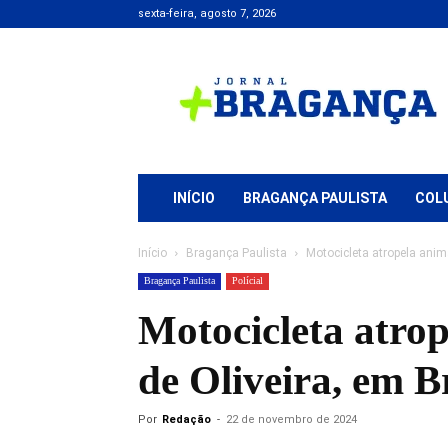
sexta-feira, agosto 7, 2026
Jornal
+
Bragança
INÍCIO
BRAGANÇA PAULISTA
COL
Início
Bragança Paulista
Motocicleta atropela ani
Bragança Paulista
Polícial
Motocicleta atro
de Oliveira, em B
Por
Redação
-
22 de novembro de 2024