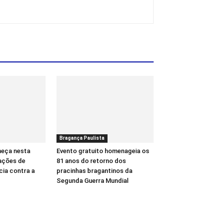
Bragança Paulista
meça nesta
Evento gratuito homenageia os
ações de
81 anos do retorno dos
cia contra a
pracinhas bragantinos da
Segunda Guerra Mundial