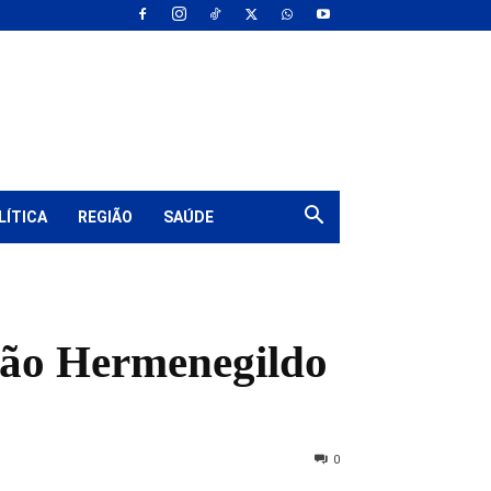
LÍTICA
REGIÃO
SAÚDE
oão Hermenegildo
0