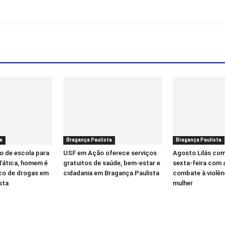
a
Bragança Paulista
Bragança Paulista
o de escola para
USF em Ação oferece serviços
Agosto Lilás co
 Tática, homem é
gratuitos de saúde, bem-estar e
sexta-feira com 
ico de drogas em
cidadania em Bragança Paulista
combate à violên
sta
mulher