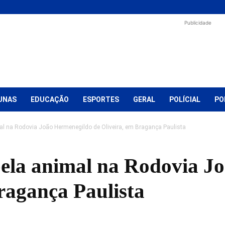
Publicidade
UNAS
EDUCAÇÃO
ESPORTES
GERAL
POLÍCIAL
PO
mal na Rodovia João Hermenegildo de Oliveira, em Bragança Paulista
pela animal na Rodovia J
ragança Paulista