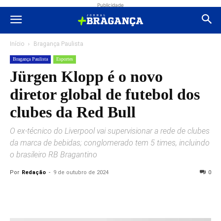
Publicidade
Início
Bragança Paulista
Bragança Paulista
Esportes
Jürgen Klopp é o novo
diretor global de futebol dos
clubes da Red Bull
O ex-técnico do Liverpool vai supervisionar a rede de clubes
da marca de bebidas; conglomerado tem 5 times, incluindo
o brasileiro RB Bragantino
Por
Redação
-
9 de outubro de 2024
0