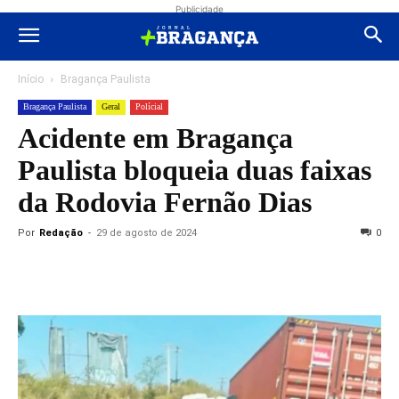
Publicidade
Início
Bragança Paulista
Bragança Paulista
Geral
Polícial
Acidente em Bragança
Paulista bloqueia duas faixas
da Rodovia Fernão Dias
Por
Redação
-
29 de agosto de 2024
0