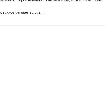
atendo o fogo e tentando controlar a situação. Não há ainda inf
ue novos detalhes surgirem.