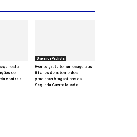
Bragança Paulista
meça nesta
Evento gratuito homenageia os
ações de
81 anos do retorno dos
cia contra a
pracinhas bragantinos da
Segunda Guerra Mundial