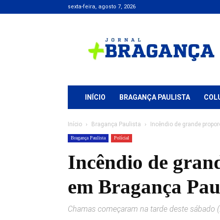
sexta-feira, agosto 7, 2026
Jornal
+
Bragança
INÍCIO
BRAGANÇA PAULISTA
COL
Início
Bragança Paulista
Incêndio de grande propo
Bragança Paulista
Polícial
Incêndio de gran
em Bragança Paul
Chamas começaram na tarde deste sábado (2