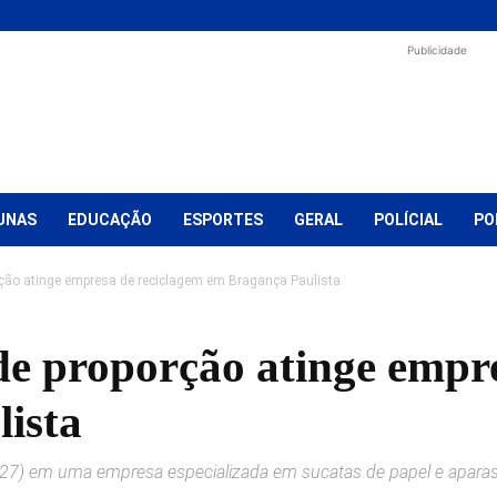
Publicidade
UNAS
EDUCAÇÃO
ESPORTES
GERAL
POLÍCIAL
PO
rção atinge empresa de reciclagem em Bragança Paulista
de proporção atinge empr
ista
7) em uma empresa especializada em sucatas de papel e aparas.