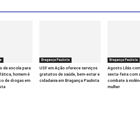
a
Bragança Paulista
Bragança Paulista
o de escola para
USF em Ação oferece serviços
Agosto Lilás co
 Tática, homem é
gratuitos de saúde, bem-estar e
sexta-feira com 
ico de drogas em
cidadania em Bragança Paulista
combate à violên
sta
mulher