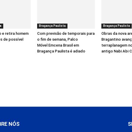
a
Bragança Paulista
Bragança Paulista
 e retira homem
Com previsão de temporais para
Obras da nova ar
s de possível
o fim de semana, Palco
Bragantino avan
Móvel Emcena Brasil em
terraplanagem no
Bragança Paulista é adiado
antigo Nabi Abi 
BRE NÓS
S