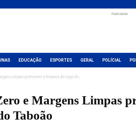
Publicidade
UNAS
EDUCAÇÃO
ESPORTES
GERAL
POLÍCIAL
PO
argens Limpas promovem a limpeza do Lago do...
 Zero e Margens Limpas 
do Taboão