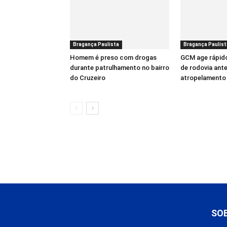
Bragança Paulista
Bragança Paulist
Homem é preso com drogas
GCM age rápido
durante patrulhamento no bairro
de rodovia ante
do Cruzeiro
atropelamento
SO