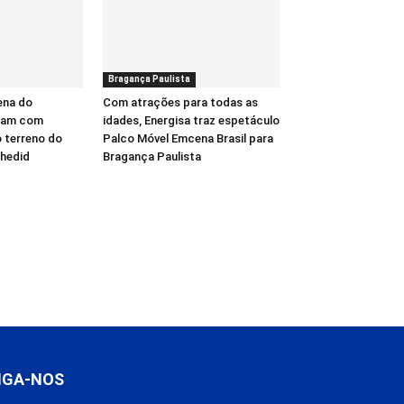
Bragança Paulista
ena do
Com atrações para todas as
çam com
idades, Energisa traz espetáculo
 terreno do
Palco Móvel Emcena Brasil para
Chedid
Bragança Paulista
IGA-NOS