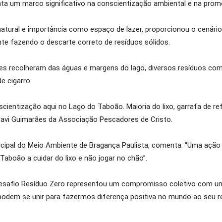
nta um marco significativo na conscientização ambiental e na prom
tural e importância como espaço de lazer, proporcionou o cenário id
te fazendo o descarte correto de resíduos sólidos.
es recolheram das águas e margens do lago, diversos resíduos como
e cigarro.
cientização aqui no Lago do Taboão. Maioria do lixo, garrafa de refr
 Davi Guimarães da Associação Pescadores de Cristo.
icipal do Meio Ambiente de Bragança Paulista, comenta: “Uma açã
Taboão a cuidar do lixo e não jogar no chão”.
 Desafio Resíduo Zero representou um compromisso coletivo com um 
odem se unir para fazermos diferença positiva no mundo ao seu re