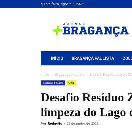
quinta-feira, agosto 6, 2026
Jornal
+
Bragança
INÍCIO
BRAGANÇA PAULISTA
COL
Início
Bragança Paulista
Desafio Resíduo Zero e M
Bragança Paulista
Geral
Desafio Resíduo
limpeza do Lago 
Por
Redação
-
26 de junho de 2024