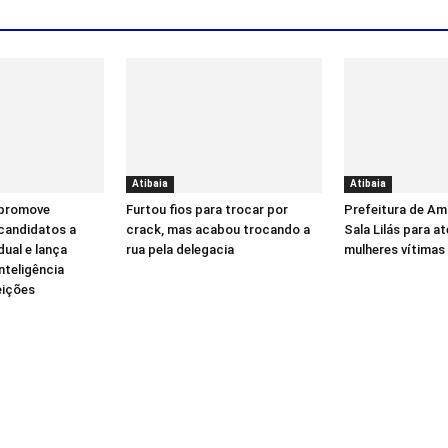
Atibaia
Atibaia
 promove
Furtou fios para trocar por
Prefeitura de Am
candidatos a
crack, mas acabou trocando a
Sala Lilás para a
ual e lança
rua pela delegacia
mulheres vítimas 
inteligência
leições