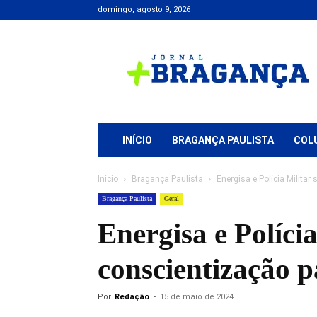
domingo, agosto 9, 2026
Jornal
+
Bragança
INÍCIO
BRAGANÇA PAULISTA
COL
Início
Bragança Paulista
Energisa e Polícia Militar
Bragança Paulista
Geral
Energisa e Políci
conscientização p
Por
Redação
-
15 de maio de 2024