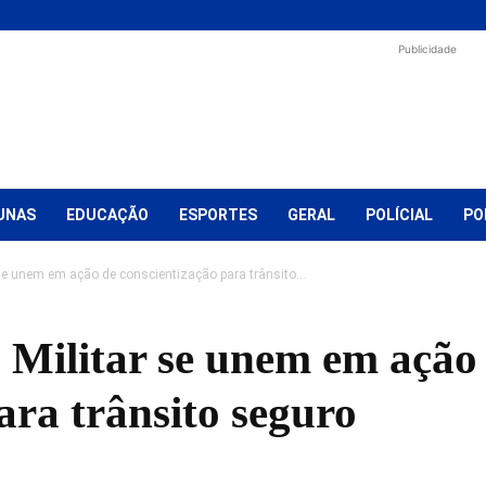
Publicidade
UNAS
EDUCAÇÃO
ESPORTES
GERAL
POLÍCIAL
PO
 se unem em ação de conscientização para trânsito...
a Militar se unem em ação
ara trânsito seguro