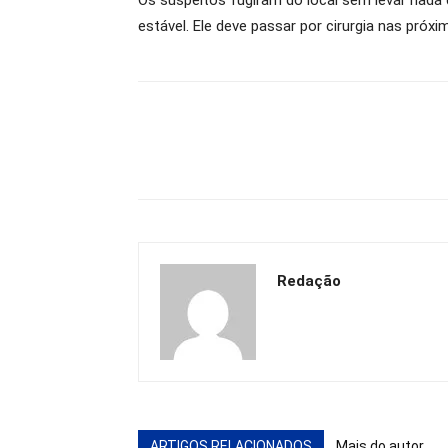
Os suspeitos fugiram do local sem levar nada d
estável. Ele deve passar por cirurgia nas próxi
Redação
ARTIGOS RELACIONADOS
Mais do autor