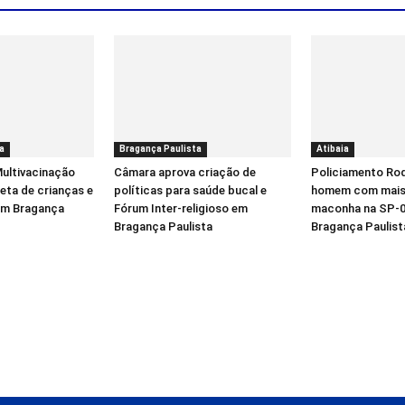
a
Bragança Paulista
Atibaia
ultivacinação
Câmara aprova criação de
Policiamento Rod
eta de crianças e
políticas para saúde bucal e
homem com mais 
em Bragança
Fórum Inter-religioso em
maconha na SP-0
Bragança Paulista
Bragança Paulist