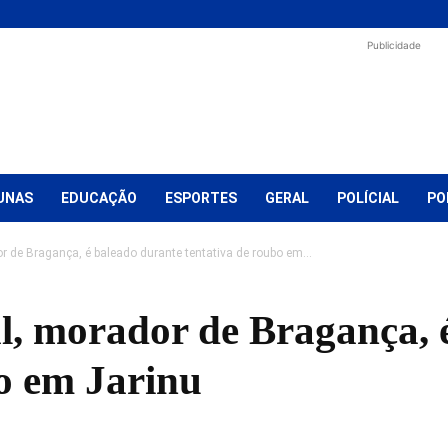
Publicidade
UNAS
EDUCAÇÃO
ESPORTES
GERAL
POLÍCIAL
PO
 de Bragança, é baleado durante tentativa de roubo em...
, morador de Bragança, 
bo em Jarinu