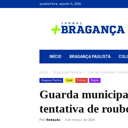
quarta-feira, agosto 5, 2026
Jornal
+
Bragança
INÍCIO
BRAGANÇA PAULISTA
COL
Início
Bragança Paulista
Guarda municipal, morador
Bragança Paulista
Geral
Polícial
Região
Guarda municipal
tentativa de rou
Por
Redação
-
3 de março de 2024