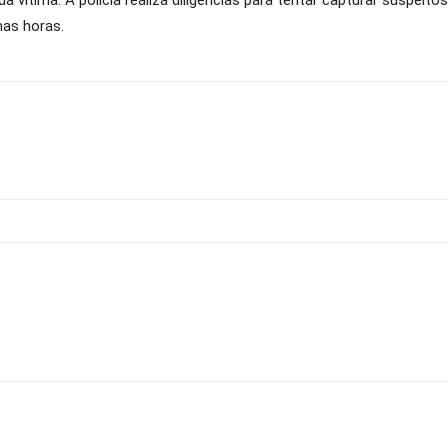
a vítima. A polícia realiza diligências para tentar capturar suspeit
mas horas.