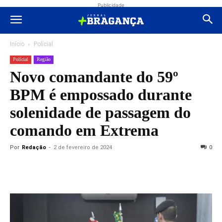
Publicidade
Início
Polícial
Polícial
Região
Novo comandante do 59º
BPM é empossado durante
solenidade de passagem do
comando em Extrema
Por
Redação
-
2 de fevereiro de 2024
0