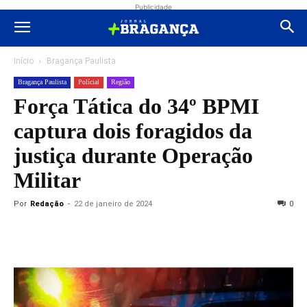
Publicidade
Início
Bragança Paulista
Bragança Paulista
Polícial
Região
Força Tática do 34º BPMI
captura dois foragidos da
justiça durante Operação
Militar
Por
Redação
-
22 de janeiro de 2024
0