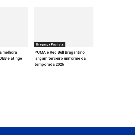
Bragança Paulista
a melhora
PUMA e Red Bull Bragantino
DEB e atinge
lançam terceiro uniforme da
temporada 2026