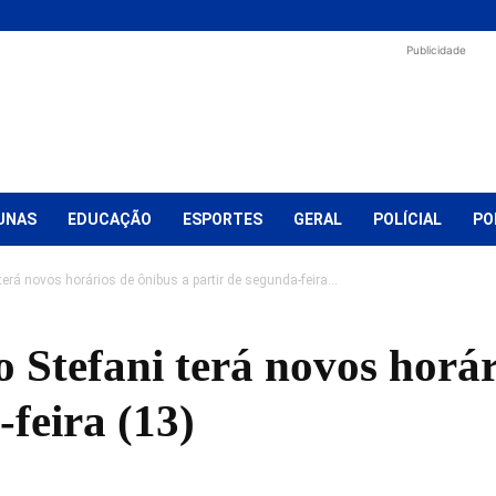
Publicidade
UNAS
EDUCAÇÃO
ESPORTES
GERAL
POLÍCIAL
PO
erá novos horários de ônibus a partir de segunda-feira...
Stefani terá novos horár
-feira (13)