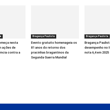
a
Bragança Paulista
Bragança Paulista
começa nesta
Evento gratuito homenageia os
Bragança Paulist
m ações de
81 anos do retorno dos
desempenho no I
ência contra a
pracinhas bragantinos da
nota 6,4 em 2025
Segunda Guerra Mundial