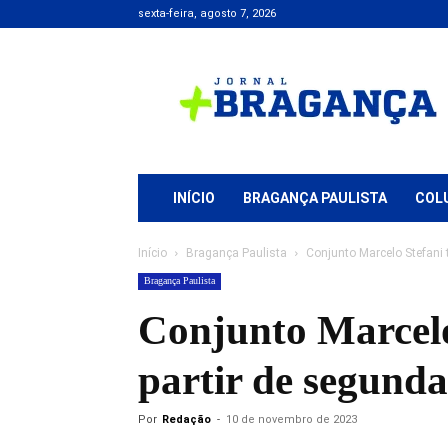
sexta-feira, agosto 7, 2026
Jornal
+
Bragança
INÍCIO
BRAGANÇA PAULISTA
COL
Início
Bragança Paulista
Conjunto Marcelo Stefani t
Bragança Paulista
Conjunto Marcelo 
partir de segunda
Por
Redação
-
10 de novembro de 2023