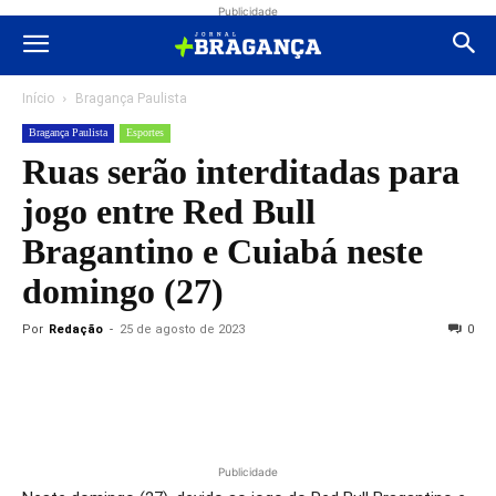
Publicidade
Início
Bragança Paulista
Bragança Paulista
Esportes
Ruas serão interditadas para
jogo entre Red Bull
Bragantino e Cuiabá neste
domingo (27)
Por
Redação
-
25 de agosto de 2023
0
Publicidade