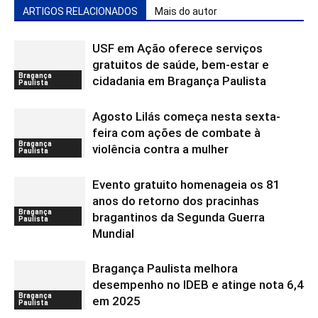
ARTIGOS RELACIONADOS
Mais do autor
USF em Ação oferece serviços
gratuitos de saúde, bem-estar e
Bragança
cidadania em Bragança Paulista
Paulista
Agosto Lilás começa nesta sexta-
feira com ações de combate à
Bragança
violência contra a mulher
Paulista
Evento gratuito homenageia os 81
anos do retorno dos pracinhas
Bragança
bragantinos da Segunda Guerra
Paulista
Mundial
Bragança Paulista melhora
desempenho no IDEB e atinge nota 6,4
Bragança
em 2025
Paulista