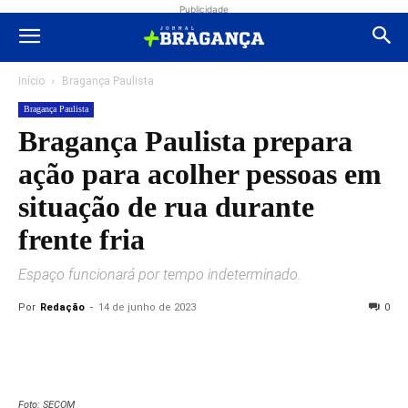
Publicidade
Início
Bragança Paulista
Bragança Paulista
Bragança Paulista prepara
ação para acolher pessoas em
situação de rua durante
frente fria
Espaço funcionará por tempo indeterminado.
Por
Redação
-
14 de junho de 2023
0
Foto: SECOM