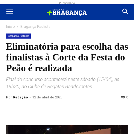
Publicidade
Início
Bragança Paulista
Bragança Paulista
Eliminatória para escolha das
finalistas à Corte da Festa do
Peão é realizada
Final do concurso acontecerá neste sábado (15/04), às
19h30, no Clube de Regatas Bandeirantes.
Por
Redação
-
12 de abril de 2023
0