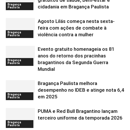
gratuitos de saúde, bem-estar e
Bragança
cidadania em Bragança Paulista
Paulista
Agosto Lilás começa nesta sexta-
feira com ações de combate à
Bragança
violência contra a mulher
Paulista
Evento gratuito homenageia os 81
anos do retorno dos pracinhas
Bragança
bragantinos da Segunda Guerra
Paulista
Mundial
Bragança Paulista melhora
desempenho no IDEB e atinge nota 6,4
Bragança
em 2025
Paulista
PUMA e Red Bull Bragantino lançam
terceiro uniforme da temporada 2026
Bragança
Paulista