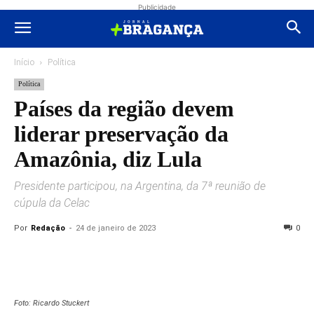
Publicidade
Início
Política
Política
Países da região devem
liderar preservação da
Amazônia, diz Lula
Presidente participou, na Argentina, da 7ª reunião de
cúpula da Celac
Por
Redação
-
24 de janeiro de 2023
0
Foto: Ricardo Stuckert