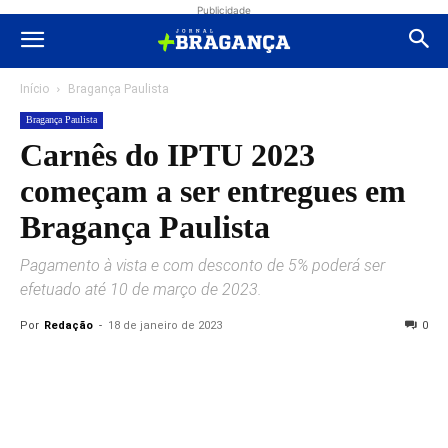
Publicidade
Início
Bragança Paulista
Bragança Paulista
Carnês do IPTU 2023
começam a ser entregues em
Bragança Paulista
Pagamento à vista e com desconto de 5% poderá ser
efetuado até 10 de março de 2023.
Por
Redação
-
18 de janeiro de 2023
0