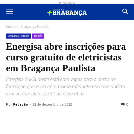
Publicidade
Início
Bragança Paulista
Bragança Paulista
Região
Energisa abre inscrições para
curso gratuito de eletricistas
em Bragança Paulista
Energisa Sul-Sudeste está com vagas para o curso de
formação que inicia no próximo mês; interessados podem
se inscrever até o dia 31 de dezembro
Por
Redação
-
22 de dezembro de 2022
0