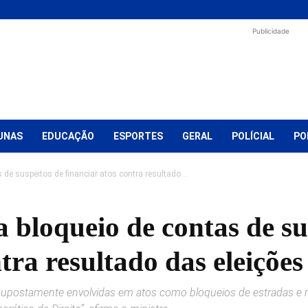
Publicidade
UNAS
EDUCAÇÃO
ESPORTES
GERAL
POLÍCIAL
PO
de suspeitos de financiar atos contra resultado...
bloqueio de contas de su
tra resultado das eleições
supostamente envolvidas em atos como bloqueios de estradas e