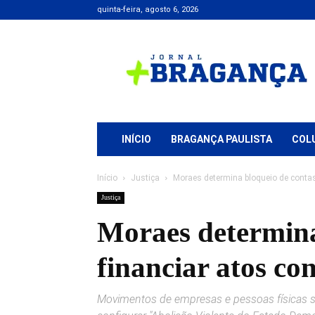
quinta-feira, agosto 6, 2026
Jornal
+
Bragança
INÍCIO
BRAGANÇA PAULISTA
COL
Início
Justiça
Moraes determina bloqueio de contas 
Justiça
Moraes determina 
financiar atos con
Movimentos de empresas e pessoas físicas 