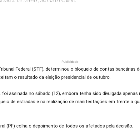
rático de Direito”, afirma o ministro
Publicidade
ibunal Federal (STF), determinou o bloqueio de contas bancárias de
eitam o resultado da eleição presidencial de outubro.
foi assinada no sábado (12), embora tenha sido divulgada apenas n
ueio de estradas e na realização de manifestações em frente a qua
eral (PF) colha o depoimento de todos os afetados pela decisão.