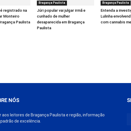
Bragança Paulista
Bragança Paulista
é registrado na
Júri popular vai julgar irmã e
Entenda a invest
ar Monteiro
cunhado de mulher
Lulinha envolven
Bragança Paulista
desaparecida em Bragança
com cannabis me
Paulista
BRE NÓS
S
r aos leitores de Bragança Paulista e região, informação
padrão de excelência.