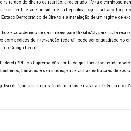
o reiterado do direito de reunião, direcionado, ilícita e criminosa
ra Presidente e vice-presidente da República, cujo resultado foi pro
stado Democrático de Direito e a instalação de um regime de exc
ico e coordenado de caminhões para Brasília/DF, para ilícita reuniã
ve com pedidos de intervenção federal”, pode ser enquadrado no cr
-L do Código Penal.
 Federal (PRF) ao Supremo dão conta de que tais atos antidemocrá
banheiros, barracas e caminhões, entre outras estruturas de apoio.
etivo de “garantir direitos fundamentais e evitar a influência eco