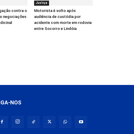
Justiça
igação contra o
Motorista é solto após
do negociações
audiência de custódia por
dicinal
acidente com morte em rodovia
entre Socorro e Lindóia
IGA-NOS