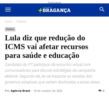
Publicidade
Início
Política
Política
Lula diz que redução do
ICMS vai afetar recursos
para saúde e educação
Candidato do PT participou de encontro virtual com
comunicadores para discutir estratégias da campanha
eleitoral. Segundo ele, lei vai impactar as receitas dos
governos estaduais que seriam destinadas a essas áreas.
Por
Agência Brasil
-
18 de outubro de 2022
0