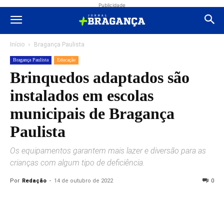
Publicidade
Início
Bragança Paulista
Bragança Paulista
Educação
Brinquedos adaptados são
instalados em escolas
municipais de Bragança
Paulista
Os equipamentos garantem mais lazer e diversão para as
crianças com algum tipo de deficiência.
Por
Redação
-
14 de outubro de 2022
0