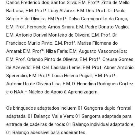
Carlos Frederico dos Santos Silva; E.M. Profª. Zitta de Mello
Barbosa; E.M. Profª. Lucy Alvarez; E.M. Des. Prof. Dr. Paulo
Sérgio F. de Oliveira; EM Profª. Dalva Carmignotto da Graça;
E.M. Prof. Fernando Amos Siriani; E.M. Padre Donato Vaglio;
E.M. Antonio Dorival Monteiro de Oliveira; E.M. Prof. Dr.
Francisco Murilo Pinto; E.M. Profª. Marisa Filomena do
Amaral; E.M. Profª. Nilza Faria; E.M. Augusto Vasconcellos;
E.M. Prof. Orlando Pinto de Oliveira; E.M. Profª. Creusa Gomes
de Azevedo; E.M. Cel. Ladislau Leme; E.M. Prof. Abner Antonio
Sperendio; E.M. Profª. Lúcia Helena Pugiali; E.M. Profª.
Antonietta de Oliveira Lisa; E.M. D. Henedina Rodrigues Cortez
e o NAA – Núcleo de Apoio à Aprendizagem.
Os brinquedos adaptados incluem 01 Gangorra duplo frontal
adaptada; 01 Balanço Vai e Vem; 01 Gangorra adaptada para
entrada de cadeiras de roda; 01 Balanço individual adaptado e
01 Balanço acessível para cadeirantes.