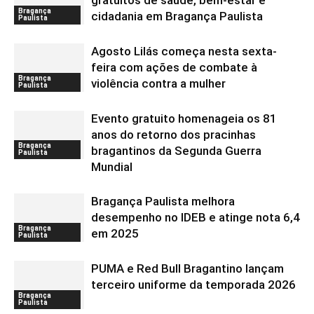
gratuitos de saúde, bem-estar e
Bragança
cidadania em Bragança Paulista
Paulista
Agosto Lilás começa nesta sexta-
feira com ações de combate à
Bragança
violência contra a mulher
Paulista
Evento gratuito homenageia os 81
anos do retorno dos pracinhas
Bragança
bragantinos da Segunda Guerra
Paulista
Mundial
Bragança Paulista melhora
desempenho no IDEB e atinge nota 6,4
Bragança
em 2025
Paulista
PUMA e Red Bull Bragantino lançam
terceiro uniforme da temporada 2026
Bragança
Paulista