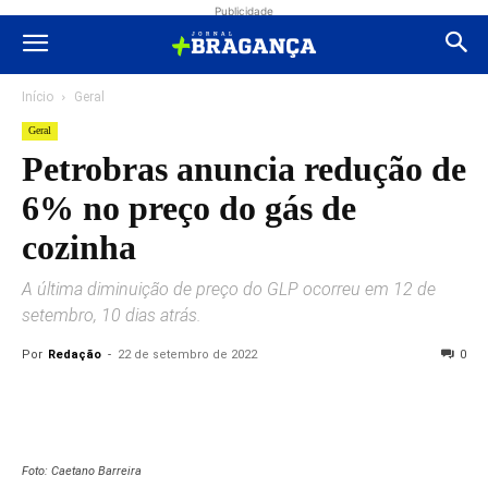
Publicidade
Início
Geral
Geral
Petrobras anuncia redução de
6% no preço do gás de
cozinha
A última diminuição de preço do GLP ocorreu em 12 de
setembro, 10 dias atrás.
Por
Redação
-
22 de setembro de 2022
0
Foto: Caetano Barreira