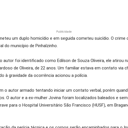
Publicidade
eu um duplo homicídio e em seguida cometeu suicídio. O crime o
al do município de Pinhalzinho.
o autor foi identificado como Edilson de Souza Oliveira, ele atirou
Cardoso de Oliveira, de 22 anos. Um familiar estava em contato via 
 à gravidade da ocorrência acionou a polícia.
am o autor armado tentando iniciar um contato verbal, porém quando 
dos. O autor e a ex-mulher Jovina foram localizados baleados e sem 
rave para o Hospital Universitário São Francisco (HUSF), em Bragan
alização da perícia técnica e os corpos serão encaminhados para o In