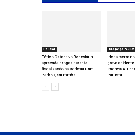
Polícial
Bragança Paulist
Tático Ostensivo Rodoviário
Idosa morre no
apreende drogas durante
grave acidente 
fiscalização na Rodovia Dom
Rodovia Alkind
Pedro I, em Itatiba
Paulista