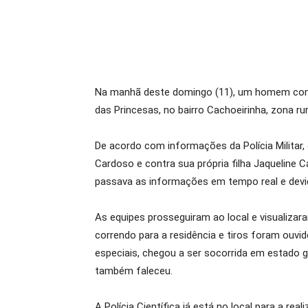
Na manhã deste domingo (11), um homem comet
das Princesas, no bairro Cachoeirinha, zona rur
De acordo com informações da Polícia Militar, 
Cardoso e contra sua própria filha Jaqueline 
passava as informações em tempo real e devido
As equipes prosseguiram ao local e visualizar
correndo para a residência e tiros foram ouvi
especiais, chegou a ser socorrida em estado g
também faleceu.
A Polícia Científica já está no local para a re