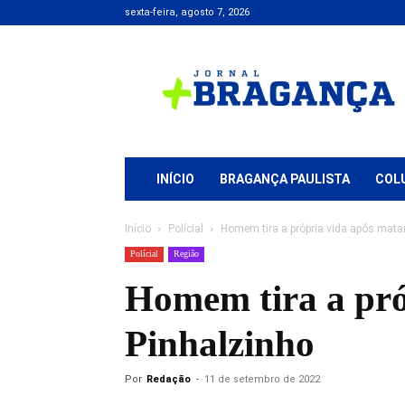
sexta-feira, agosto 7, 2026
Jornal
+
Bragança
INÍCIO
BRAGANÇA PAULISTA
COL
Início
Polícial
Homem tira a própria vida após matar
Polícial
Região
Homem tira a pró
Pinhalzinho
Por
Redação
-
11 de setembro de 2022