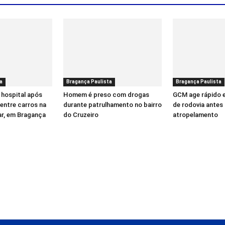
a
Bragança Paulista
Bragança Paulista
 hospital após
Homem é preso com drogas
GCM age rápido 
entre carros na
durante patrulhamento no bairro
de rodovia antes 
ar, em Bragança
do Cruzeiro
atropelamento