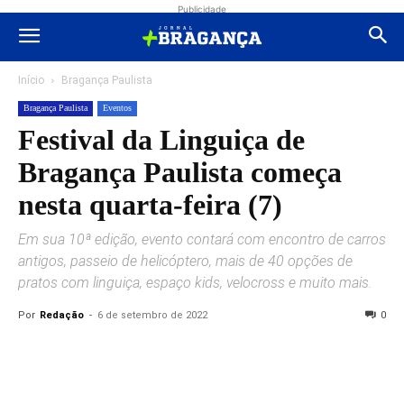
Publicidade
Início
Bragança Paulista
Bragança Paulista
Eventos
Festival da Linguiça de
Bragança Paulista começa
nesta quarta-feira (7)
Em sua 10ª edição, evento contará com encontro de carros
antigos, passeio de helicóptero, mais de 40 opções de
pratos com linguiça, espaço kids, velocross e muito mais.
Por
Redação
-
6 de setembro de 2022
0