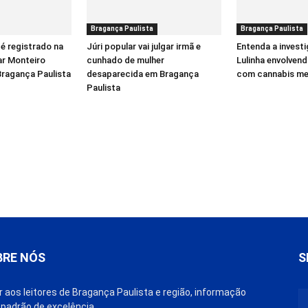
Bragança Paulista
Bragança Paulista
é registrado na
Júri popular vai julgar irmã e
Entenda a invest
ar Monteiro
cunhado de mulher
Lulinha envolven
Bragança Paulista
desaparecida em Bragança
com cannabis me
Paulista
BRE NÓS
S
r aos leitores de Bragança Paulista e região, informação
padrão de excelência.