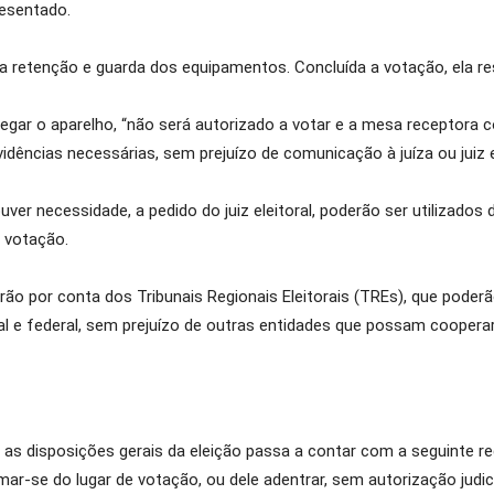
esentado.
a retenção e guarda dos equipamentos. Concluída a votação, ela re
regar o aparelho, “não será autorizado a votar e a mesa receptora 
vidências necessárias, sem prejuízo de comunicação à juíza ou juiz e
er necessidade, a pedido do juiz eleitoral, poderão ser utilizados 
 votação.
ão por conta dos Tribunais Regionais Eleitorais (TREs), que poder
al e federal, sem prejuízo de outras entidades que possam cooper
 as disposições gerais da eleição passa a contar com a seguinte r
mar-se do lugar de votação, ou dele adentrar, sem autorização judic