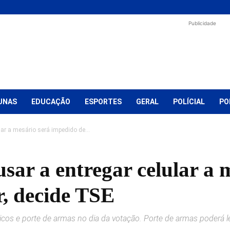
Publicidade
UNAS
EDUCAÇÃO
ESPORTES
GERAL
POLÍCIAL
PO
lar a mesário será impedido de...
usar a entregar celular a 
r, decide TSE
icos e porte de armas no dia da votação. Porte de armas poderá le