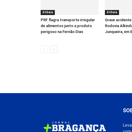
Atibaia
Atibaia
PRF flagra transporte irregular
Grave acidente 
de alimentos junto a produto
Rodovia Alkind
perigoso na Fernão Dias
Junqueira, em 
SO
Leva
com 