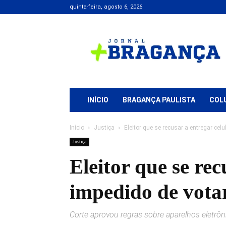
quinta-feira, agosto 6, 2026
Jornal
+
Bragança
INÍCIO
BRAGANÇA PAULISTA
COL
Início
Justiça
Eleitor que se recusar a entregar celu
Justiça
Eleitor que se rec
impedido de vota
Corte aprovou regras sobre aparelhos eletrôn