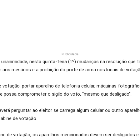
Publicidade
or unanimidade, nesta quinta-feira (1º) mudanças na resolução que 
lar aos mesários e a proibição do porte de arma nos locais de votaçã
e votação, portar aparelho de telefonia celular, máquinas fotográfi
e possa comprometer o sigilo do voto, “mesmo que desligado”.
erá perguntar ao eleitor se carrega algum celular ou outro aparelho
cabine de votação.
cabine de votação, os aparelhos mencionados devem ser desligados 