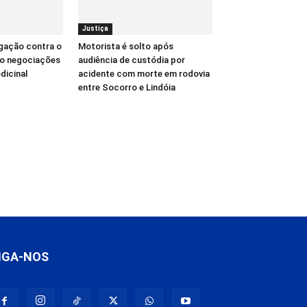
Justiça
igação contra o
Motorista é solto após
do negociações
audiência de custódia por
dicinal
acidente com morte em rodovia
entre Socorro e Lindóia
IGA-NOS