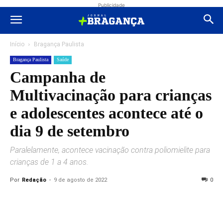
Publicidade
Início
Bragança Paulista
Bragança Paulista
Saúde
Campanha de
Multivacinação para crianças
e adolescentes acontece até o
dia 9 de setembro
Paralelamente, acontece vacinação contra poliomielite para
crianças de 1 a 4 anos.
Por
Redação
-
9 de agosto de 2022
0