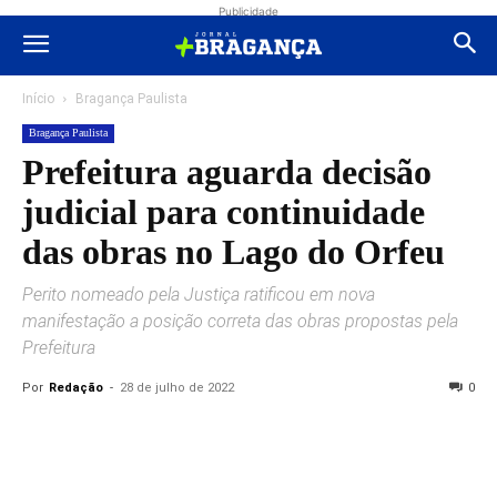
Publicidade
Início
Bragança Paulista
Bragança Paulista
Prefeitura aguarda decisão
judicial para continuidade
das obras no Lago do Orfeu
Perito nomeado pela Justiça ratificou em nova
manifestação a posição correta das obras propostas pela
Prefeitura
Por
Redação
-
28 de julho de 2022
0